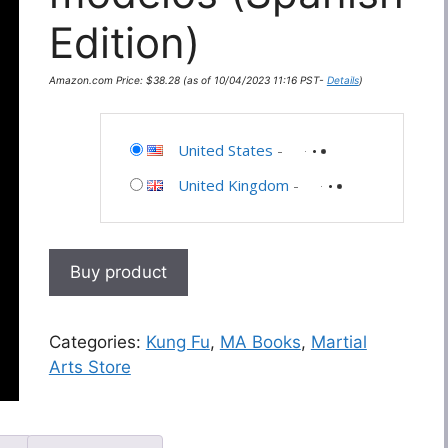
Edition)
Amazon.com Price:
$
38.28
(as of 10/04/2023 11:16 PST-
Details
)
United States
-
United Kingdom
-
Buy product
Categories:
Kung Fu
,
MA Books
,
Martial
Arts Store