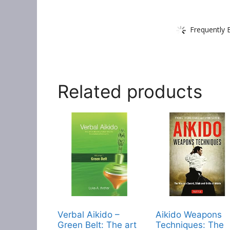
Frequently 
Related products
Verbal Aikido –
Aikido Weapons
Green Belt: The art
Techniques: The